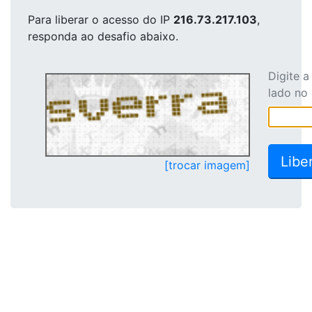
Para liberar o acesso
do IP
216.73.217.103
,
responda ao desafio abaixo.
Digite 
lado no
[trocar imagem]